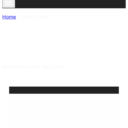
Home
»
Bull's Darts
BULL’S DARTS –
ENGINEERED IN GERMANY
Aktualisiert am
15. Mai 2024