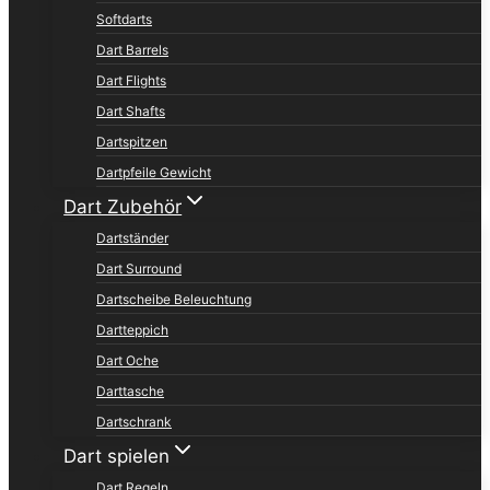
Softdarts
Dart Barrels
Dart Flights
Dart Shafts
Dartspitzen
Dartpfeile Gewicht
Dart Zubehör
Dartständer
Dart Surround
Dartscheibe Beleuchtung
Dartteppich
Dart Oche
Darttasche
Dartschrank
Dart spielen
Dart Regeln