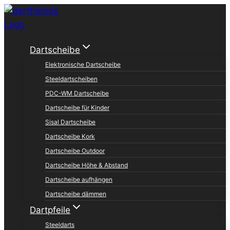
1
2
3
4
5
Zum
Inhalt
springen
Dartscheibe
Elektronische Dartscheibe
Steeldartscheiben
PDC-WM Dartscheibe
Dartscheibe für Kinder
Sisal Dartscheibe
Dartscheibe Kork
Dartscheibe Outdoor
Dartscheibe Höhe & Abstand
Dartscheibe aufhängen
Dartscheibe dämmen
Dartpfeile
Steeldarts