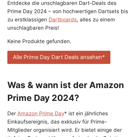
Welche Darts-Deals gibt es am Prime Day?
Entdecke die unschlagbaren Dart-Deals des
Lohnt sich der Amazon Prime Day für
Prime Day 2024 – von hochwertigen Dartsets bis
Dartspieler?
zu erstklassigen
Dartboards
, alles zu einem
Häufige Fragen
unschlagbaren Preis!
Wann ist der Amazon Prime Day
Keine Produkte gefunden.
2024?
Wer kann am Amazon Prime Day
Alle Prime Day Dart Deals ansehen*
teilnehmen?
Was & wann ist der Amazon
Prime Day 2024?
Der
Amazon Prime Day
* ist ein jährliches
Einkaufsereignis, das exklusiv für Prime-
Mitglieder organisiert wird. Er bietet einige der