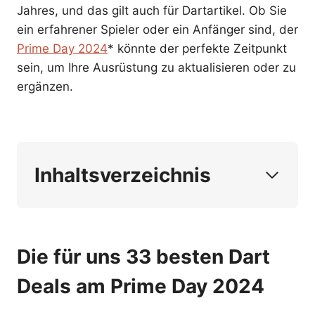
Jahres, und das gilt auch für Dartartikel. Ob Sie
ein erfahrener Spieler oder ein Anfänger sind, der
Prime Day 2024
* könnte der perfekte Zeitpunkt
sein, um Ihre Ausrüstung zu aktualisieren oder zu
ergänzen.
Inhaltsverzeichnis
Die für uns 33 besten Dart Deals am Prime
Day 2024
Was & wann ist der Amazon Prime Day
Die für uns 33 besten Dart
2024?
Wie kann ich am Amazon Prime Day
Deals am Prime Day 2024
teilnehmen?